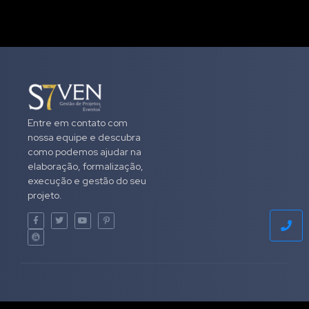
Entre em contato com
nossa equipe e descubra
como podemos ajudar na
elaboração, formalização,
execução e gestão do seu
projeto.