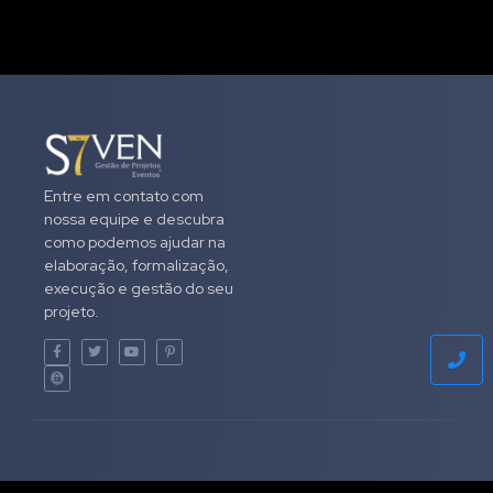
Entre em contato com
nossa equipe e descubra
como podemos ajudar na
elaboração, formalização,
execução e gestão do seu
projeto.